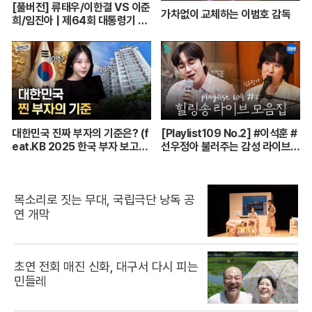
[풀버전] 류태우/이한결 VS 이준
가차없이 교체하는 이범호 감독
희/임진아 | 제64회 대통령기 종
합정구대회 혼합복식 결승 (26.0
7.22 방송)
대한민국 진짜 부자의 기준은? (f
[Playlist109 No.2] #이석훈 #
eat.KB 2025 한국 부자 보고
선우정아 불러주는 감성 라이브
서)
🎶 무대 풀버전 | #이석훈 #이준
#딘딘 #선우정아 MBC26072
8방송
목소리로 짓는 무대, 국립극단 낭독 공
연 개막
초연 전회 매진 신화, 대구서 다시 피는
민들레