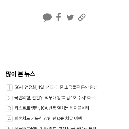
카
페
트
U
카
이
위
R
오
스
터
L
톡
북
복
사
많이 본 뉴스
1
56세 엄정화, 1일 1식과 레몬 소금물로 동안 완성
2
국민의힘, 선관위 직무대행 '특검 1호 수사' 촉구
3
카스트로 맹타, KIA 반등 열쇠는 테이블세터
4
피톤치드 가득한 창원 편백숲 치유 여행
질투와 파멸의 기타 리프, 고전 비극 록으로 부활