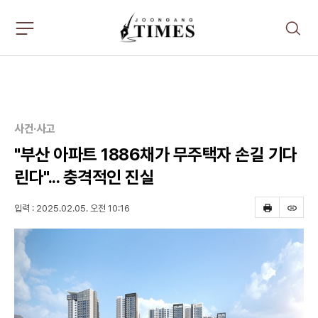
주
검
요
색
서
비
스
메
뉴
펼
사건·사고
치
기
"부산 아파트 1886채가 무주택자 손길 기다
린다"... 충격적인 진실
입력 : 2025.02.05. 오전 10:16
프
스
린
크
트
랩