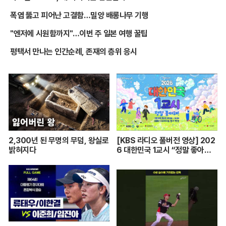
폭염 뚫고 피어난 고결함…밀양 배롱나무 기행
"엔저에 시원함까지"…이번 주 일본 여행 꿀팁
평택서 만나는 인간순례, 존재의 층위 응시
2,300년 된 무명의 무덤, 왕실로
[KBS 라디오 풀버전 영상] 202
밝혀지다
6 대한민국 1교시 “정말 좋아
해!”ㅣKBS 260420 방송