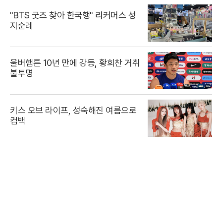
"BTS 굿즈 찾아 한국행" 리커머스 성
지순례
울버햄튼 10년 만에 강등, 황희찬 거취
불투명
키스 오브 라이프, 성숙해진 여름으로
컴백