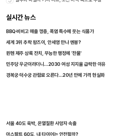
5
실시간 뉴스
BBQ·비비고 매출 껑충, 폭염 특수에 웃는 식품가
세계 3위 추락 왕즈이, 안세영 만나 멘붕?
뮌헨 제주 상륙 잔치, 무능한 행정에 '찬물'
민주당 우군이라더니…2030 여성 지지율 급락한 이유
경복궁·덕수궁 관람료 오른다…20년 만에 가격 현실화
서울 40도 육박, 온열질환 사망자 속출
아스팔트 60도, 내 타이어는 안전할까?