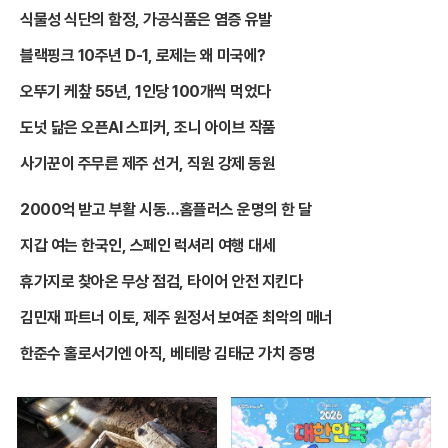
식물성 식단의 함정, 가공식품은 염증 유발
블랙핑크 10주년 D-1, 로제는 왜 미국에?
오뚜기 케챂 55년, 1인당 100개씩 먹었다
도넛 닮은 오픈AI 스피커, 조니 아이브 작품
사기꾼이 주무른 제주 선거, 직원 강제 동원
2000억 받고 부활 시동…홈플러스 운명의 한 달
지갑 여는 한국인, 스페인 럭셔리 여행 대세
휴가지로 찾아온 무상 점검, 타이어 안전 지킨다
김민재 파트너 이토, 제주 원정서 보여준 최악의 매너
한준수 홀로서기엔 아직, 베테랑 김태군 가치 증명