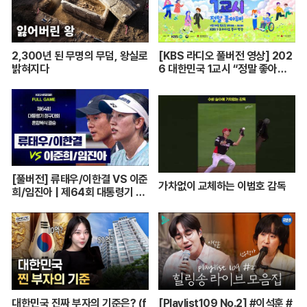
2,300년 된 무명의 무덤, 왕실로
[KBS 라디오 풀버전 영상] 202
밝혀지다
6 대한민국 1교시 “정말 좋아
해!”ㅣKBS 260420 방송
[풀버전] 류태우/이한결 VS 이준
가차없이 교체하는 이범호 감독
희/임진아 | 제64회 대통령기 종
합정구대회 혼합복식 결승 (26.0
7.22 방송)
대한민국 진짜 부자의 기준은? (f
[Playlist109 No.2] #이석훈 #