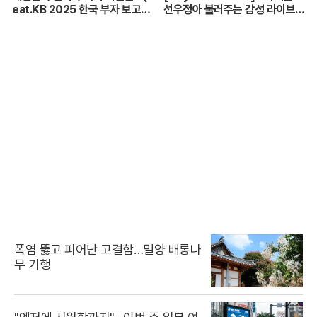
eat.KB 2025 한국 부자 보고
선우정아 불러주는 감성 라이브
서)
🎶 무대 풀버전 | #이석훈 #이준
#딘딘 #선우정아 MBC26072
8방송
폭염 뚫고 피어난 고결함…밀양 배롱나
무 기행