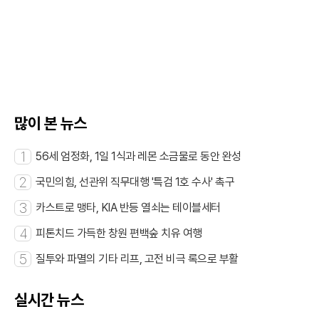
카
페
트
U
카
이
위
R
오
스
터
L
톡
북
복
사
많이 본 뉴스
1
56세 엄정화, 1일 1식과 레몬 소금물로 동안 완성
2
국민의힘, 선관위 직무대행 '특검 1호 수사' 촉구
3
카스트로 맹타, KIA 반등 열쇠는 테이블세터
4
피톤치드 가득한 창원 편백숲 치유 여행
5
질투와 파멸의 기타 리프, 고전 비극 록으로 부활
실시간 뉴스