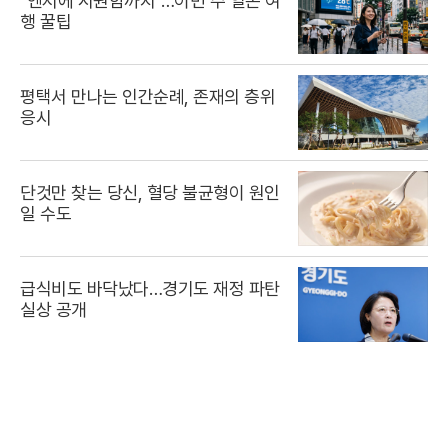
"엔저에 시원함까지"…이번 주 일본 여
행 꿀팁
평택서 만나는 인간순례, 존재의 층위
응시
단것만 찾는 당신, 혈당 불균형이 원인
일 수도
급식비도 바닥났다…경기도 재정 파탄
실상 공개