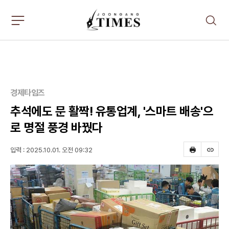
주
검
요
색
서
비
스
메
뉴
펼
경제타임즈
치
기
추석에도 문 활짝! 유통업계, '스마트 배송'으
로 명절 풍경 바꿨다
입력 : 2025.10.01. 오전 09:32
프
스
린
크
트
랩