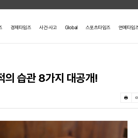
즈
경제타임즈
사건·사고
Global
스포츠타임즈
연예타임
적의 습관 8가지 대공개!
프
린
트