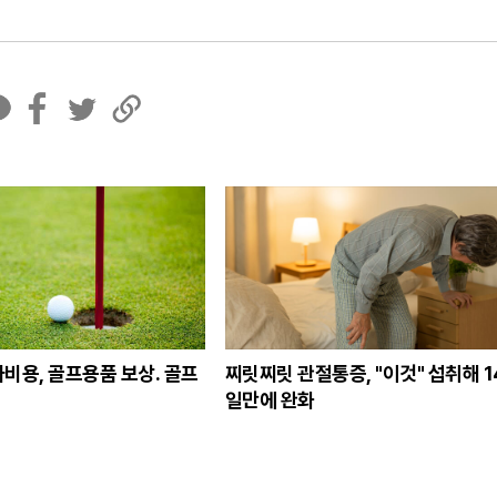
페
트
U
이
위
R
스
터
L
북
복
사
비용, 골프용품 보상. 골프
찌릿찌릿 관절통증, "이것" 섭취해 1
일만에 완화