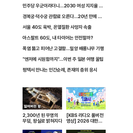
민주당 우군이라더니…2030 여성 지지율 급
락한 이유
경복궁·덕수궁 관람료 오른다…20년 만에 가
격 현실화
서울 40도 육박, 온열질환 사망자 속출
아스팔트 60도, 내 타이어는 안전할까?
폭염 뚫고 피어난 고결함…밀양 배롱나무 기행
"엔저에 시원함까지"…이번 주 일본 여행 꿀팁
평택서 만나는 인간순례, 존재의 층위 응시
2,300년 된 무명의
[KBS 라디오 풀버전
무덤, 왕실로 밝혀지다
영상] 2026 대한민
국 1교시 “정말 좋아
해!”ㅣKBS 26042