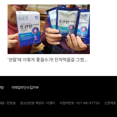
'관절'에 이렇게 좋을수가! 진작먹을걸 그랬어
요!
강령
이메일무단수집거부
대표 : 한호설
청소년보호 책임자 : 이영미
사업자번호 : 107-86-57720
신문제호 