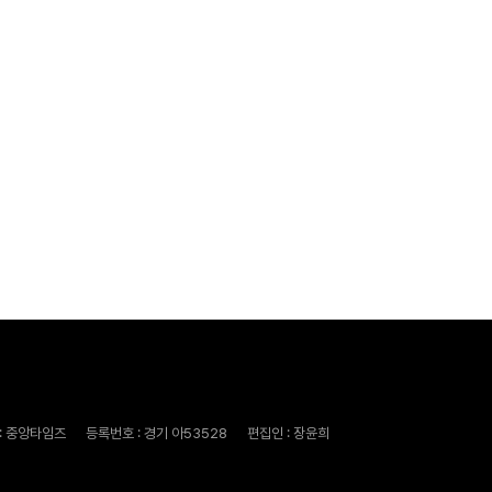
: 중앙타임즈
등록번호 : 경기 아53528
편집인 : 장윤희