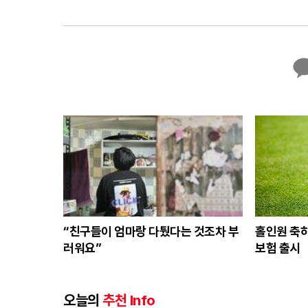
카
카
오
톡
“친구들이 엄마랑 다퉜다는 것조차 부
홀인원 축하
러워요”
보험 출시
오늘의
추천 Info