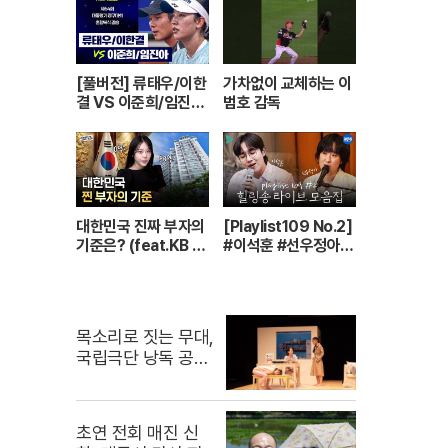
0 방송
[풀버전] 류태우/이한
가차없이 교체하는 이
결 VS 이준희/임진아
범호 감독
| 제64회 대통령기 종
합정구대회 혼합복식
결승 (26.07.22 방
송)
대한민국 진짜 부자의
[Playlist109 No.2]
기준은? (feat.KB 2
#이석훈 #선우정아
025 한국 부자 보고
불러주는 감성 라이브
서)
🎶 무대 풀버전 | #이
석훈 #이준 #딘딘 #
선우정아 MBC2607
목소리로 짓는 무대,
28방송
국립극단 낭독 공연
개막
초연 전회 매진 신