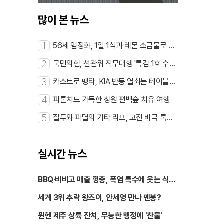
많이 본 뉴스
1
56세 엄정화, 1일 1식과 레몬 소금물로 동
안 완성
2
국민의힘, 선관위 직무대행 '특검 1호 수사'
촉구
3
카스트로 맹타, KIA 반등 열쇠는 테이블세
터
4
피톤치드 가득한 창원 편백숲 치유 여행
5
질투와 파멸의 기타 리프, 고전 비극 록으
로 부활
실시간 뉴스
BBQ·비비고 매출 껑충, 폭염 특수에 웃는 식품
가
세계 3위 추락 왕즈이, 안세영 만나 멘붕?
뮌헨 제주 상륙 잔치, 무능한 행정에 '찬물'