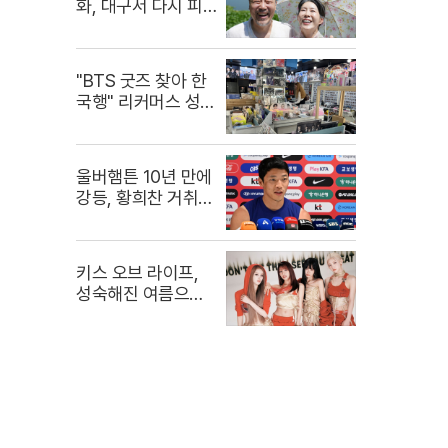
화, 대구서 다시 피
는 민들레
"BTS 굿즈 찾아 한
국행" 리커머스 성지
순례
울버햄튼 10년 만에
강등, 황희찬 거취
불투명
키스 오브 라이프,
성숙해진 여름으로
컴백