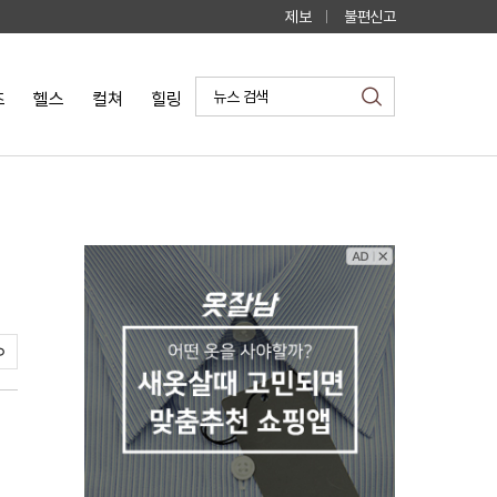
제보
불편신고
즈
헬스
컬쳐
힐링
검
색
스
크
랩