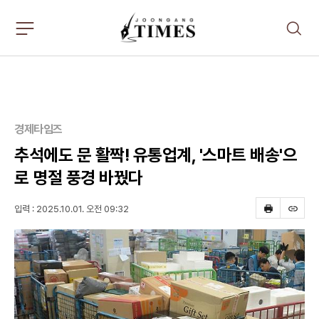
주
검
요
색
서
비
스
메
뉴
펼
경제타임즈
치
기
추석에도 문 활짝! 유통업계, '스마트 배송'으
로 명절 풍경 바꿨다
입력 : 2025.10.01. 오전 09:32
프
스
린
크
트
랩