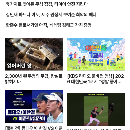
휴가지로 찾아온 무상 점검, 타이어 안전 지킨다
김민재 파트너 이토, 제주 원정서 보여준 최악의 매너
한준수 홀로서기엔 아직, 베테랑 김태군 가치 증명
2,300년 된 무명의 무덤, 왕실로
[KBS 라디오 풀버전 영상] 202
밝혀지다
6 대한민국 1교시 “정말 좋아
해!”ㅣKBS 260420 방송
[풀버전] 류태우/이한결 VS 이준