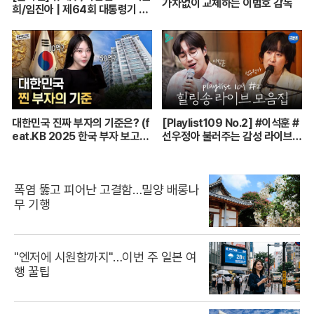
가차없이 교체하는 이범호 감독
희/임진아 | 제64회 대통령기 종
합정구대회 혼합복식 결승 (26.0
7.22 방송)
대한민국 진짜 부자의 기준은? (f
[Playlist109 No.2] #이석훈 #
eat.KB 2025 한국 부자 보고
선우정아 불러주는 감성 라이브
서)
🎶 무대 풀버전 | #이석훈 #이준
#딘딘 #선우정아 MBC26072
8방송
폭염 뚫고 피어난 고결함…밀양 배롱나
무 기행
"엔저에 시원함까지"…이번 주 일본 여
행 꿀팁