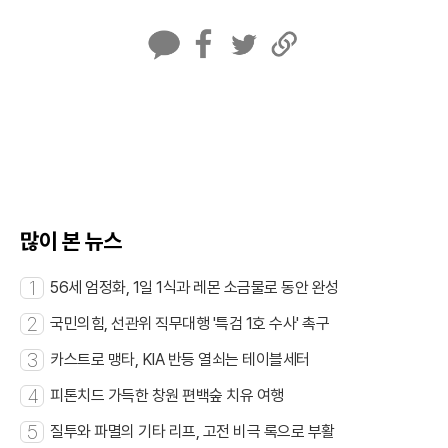
카
페
트
U
카
이
위
R
오
스
터
L
톡
북
복
사
많이 본 뉴스
1
56세 엄정화, 1일 1식과 레몬 소금물로 동안 완성
2
국민의힘, 선관위 직무대행 '특검 1호 수사' 촉구
3
카스트로 맹타, KIA 반등 열쇠는 테이블세터
4
피톤치드 가득한 창원 편백숲 치유 여행
5
질투와 파멸의 기타 리프, 고전 비극 록으로 부활