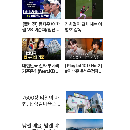
0 방송
[풀버전] 류태우/이한
가차없이 교체하는 이
결 VS 이준희/임진아
범호 감독
| 제64회 대통령기 종
합정구대회 혼합복식
결승 (26.07.22 방
송)
대한민국 진짜 부자의
[Playlist109 No.2]
기준은? (feat.KB 2
#이석훈 #선우정아
025 한국 부자 보고
불러주는 감성 라이브
서)
🎶 무대 풀버전 | #이
석훈 #이준 #딘딘 #
선우정아 MBC2607
7500장 타일의 마
28방송
법, 전혁림미술관이
된 생가터
낮엔 예술, 밤엔 야