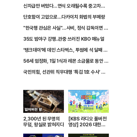
쟁
신차급만 버텼다…연식 오래될수록 중고차값
뚝
단호함이 고압으로…다카이치 화법의 부메랑
"한국행 관심은 사실"…사비, 정식 감독이면 수
락
35도 밤야구 강행..관중 쓰러진 KBO 매뉴얼
‘탱크데이’에 데인 스타벅스, 투썸에 석 달째 밀
렸다
56세 엄정화, 1일 1식과 레몬 소금물로 동안 완
성
국민의힘, 선관위 직무대행 '특검 1호 수사' 촉
구
2,300년 된 무명의
[KBS 라디오 풀버전
무덤, 왕실로 밝혀지다
영상] 2026 대한민
국 1교시 “정말 좋아
해!”ㅣKBS 26042