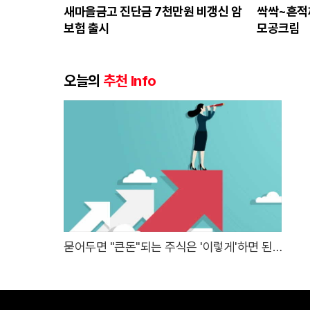
새마을금고 진단금 7천만원 비갱신 암
싹싹~흔적
보험 출시
모공크림
오늘의
추천 Info
묻어두면 "큰돈"되는 주식은 '이렇게'하면 된
다.