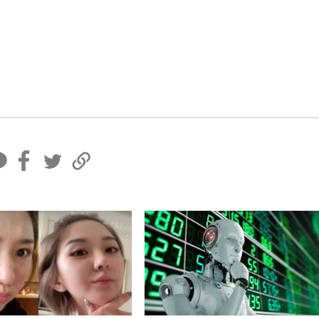
페
트
U
이
위
R
스
터
L
북
복
사