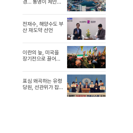
경… 통영이 제안하
는 24시간 여행
전재수, 해양수도 부
산 재도약 선언
이란의 늪, 미국을
장기전으로 끌어들
인다
표심 왜곡하는 유령
당원, 선관위가 잡는
다