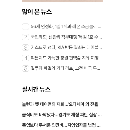
많이 본 뉴스
1
56세 엄정화, 1일 1식과 레몬 소금물로 동
안 완성
2
국민의힘, 선관위 직무대행 '특검 1호 수사'
촉구
3
카스트로 맹타, KIA 반등 열쇠는 테이블세
터
4
피톤치드 가득한 창원 편백숲 치유 여행
5
질투와 파멸의 기타 리프, 고전 비극 록으
로 부활
실시간 뉴스
놀런과 맷 데이먼의 재회…'오디세이'의 전율
급식비도 바닥났다…경기도 재정 파탄 실상 공
개
폭염보다 무서운 인건비…자영업자들 법정 투