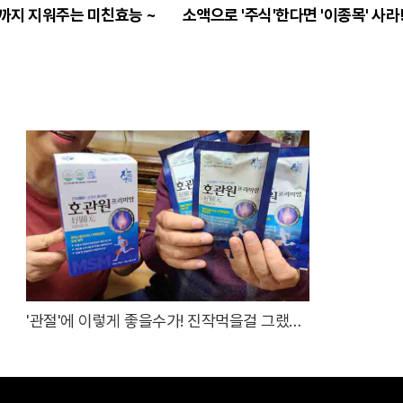
까지 지워주는 미친효능 ~
소액으로 '주식'한다면 '이종목' 사라
'관절'에 이렇게 좋을수가! 진작먹을걸 그랬어
요!