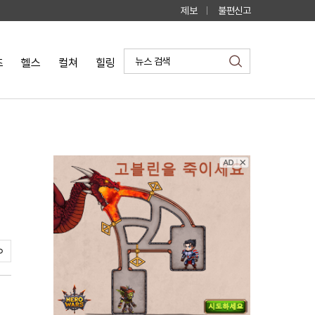
제보
불편신고
즈
헬스
컬쳐
힐링
검
색
스
크
랩