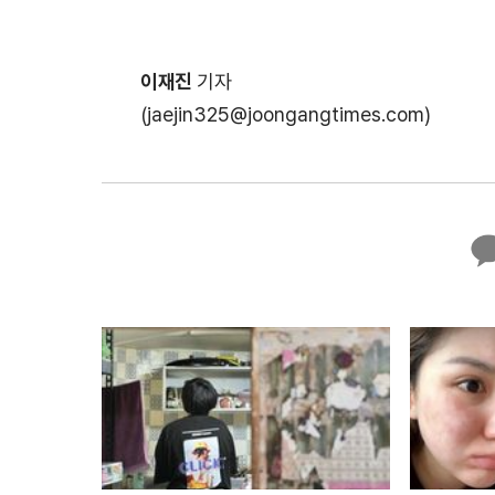
이재진
기자
(jaejin325@joongangtimes.com)
카
카
오
톡