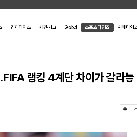
즈
경제타임즈
사건·사고
Global
스포츠타임즈
연예타임
FIFA 랭킹 4계단 차이가 갈라놓
프
린
트