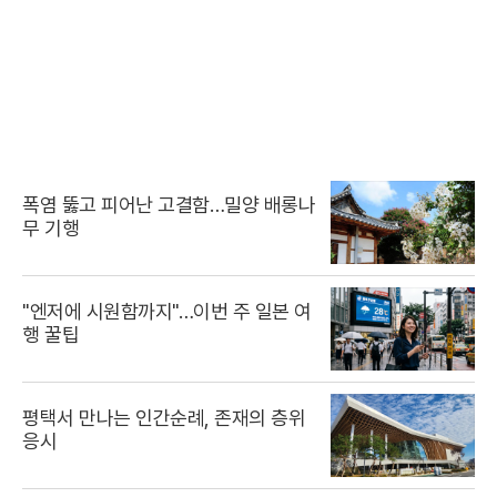
폭염 뚫고 피어난 고결함…밀양 배롱나
무 기행
"엔저에 시원함까지"…이번 주 일본 여
행 꿀팁
평택서 만나는 인간순례, 존재의 층위
응시