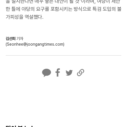
을 실시한다면 매우 좋은 대안이 될 것"이라며, 여당이 제안
한 틀에 야당의 요구를 포함시키는 방식으로 특검 도입의 불
가피성을 역설했다.
김선희
기자
(Seonhee@joongangtimes.com)
카
페
트
U
카
이
위
R
오
스
터
L
톡
북
복
사