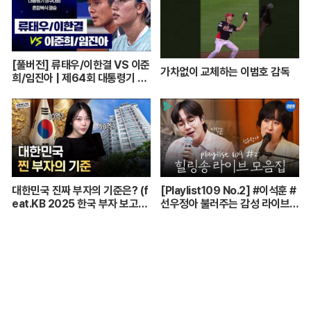
[풀버전] 류태우/이한결 VS 이준
가차없이 교체하는 이범호 감독
희/임진아 | 제64회 대통령기 종
합정구대회 혼합복식 결승 (26.0
7.22 방송)
대한민국 진짜 부자의 기준은? (f
[Playlist109 No.2] #이석훈 #
eat.KB 2025 한국 부자 보고
선우정아 불러주는 감성 라이브
서)
🎶 무대 풀버전 | #이석훈 #이준
#딘딘 #선우정아 MBC26072
8방송