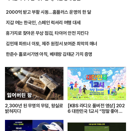
2000억 받고 부활 시동…홈플러스 운명의 한 달
지갑 여는 한국인, 스페인 럭셔리 여행 대세
휴가지로 찾아온 무상 점검, 타이어 안전 지킨다
김민재 파트너 이토, 제주 원정서 보여준 최악의 매너
한준수 홀로서기엔 아직, 베테랑 김태군 가치 증명
2,300년 된 무명의 무덤, 왕실로
[KBS 라디오 풀버전 영상] 202
밝혀지다
6 대한민국 1교시 “정말 좋아
해!”ㅣKBS 260420 방송