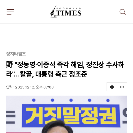
주
검
요
색
서
비
스
메
뉴
펼
정치타임즈
치
기
野 "정동영·이종석 즉각 해임, 정진상 수사하
라"…칼끝, 대통령 측근 정조준
입력 : 2025.12.12. 오후 07:00
프
스
린
크
트
랩