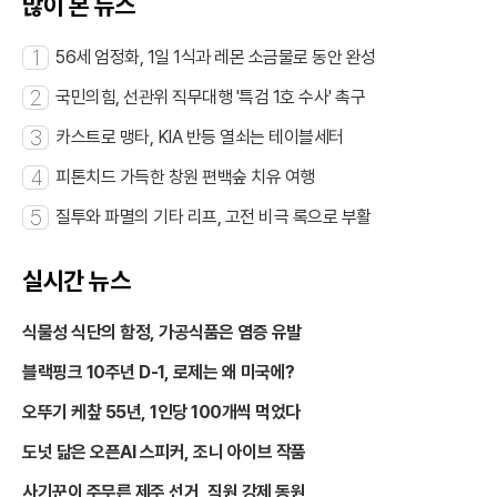
많이 본 뉴스
1
56세 엄정화, 1일 1식과 레몬 소금물로 동안 완성
2
국민의힘, 선관위 직무대행 '특검 1호 수사' 촉구
3
카스트로 맹타, KIA 반등 열쇠는 테이블세터
4
피톤치드 가득한 창원 편백숲 치유 여행
5
질투와 파멸의 기타 리프, 고전 비극 록으로 부활
실시간 뉴스
식물성 식단의 함정, 가공식품은 염증 유발
블랙핑크 10주년 D-1, 로제는 왜 미국에?
오뚜기 케챂 55년, 1인당 100개씩 먹었다
도넛 닮은 오픈AI 스피커, 조니 아이브 작품
사기꾼이 주무른 제주 선거, 직원 강제 동원