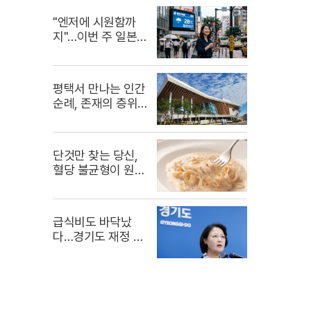
"엔저에 시원함까
지"…이번 주 일본
여행 꿀팁
평택서 만나는 인간
순례, 존재의 층위
응시
단것만 찾는 당신,
혈당 불균형이 원인
일 수도
급식비도 바닥났
다…경기도 재정 파
탄 실상 공개