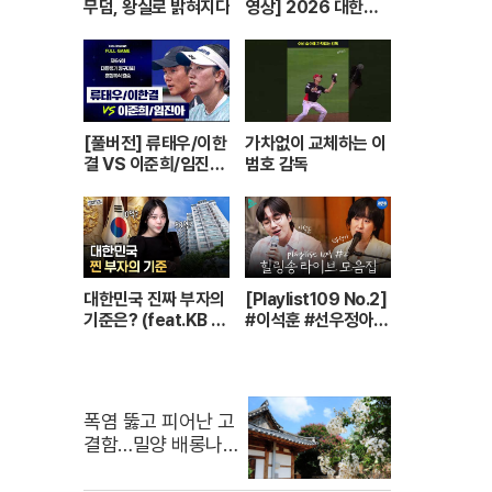
무덤, 왕실로 밝혀지다
영상] 2026 대한민
국 1교시 “정말 좋아
해!”ㅣKBS 26042
0 방송
[풀버전] 류태우/이한
가차없이 교체하는 이
결 VS 이준희/임진아
범호 감독
| 제64회 대통령기 종
합정구대회 혼합복식
결승 (26.07.22 방
송)
대한민국 진짜 부자의
[Playlist109 No.2]
기준은? (feat.KB 2
#이석훈 #선우정아
025 한국 부자 보고
불러주는 감성 라이브
서)
🎶 무대 풀버전 | #이
석훈 #이준 #딘딘 #
선우정아 MBC2607
폭염 뚫고 피어난 고
28방송
결함…밀양 배롱나
무 기행