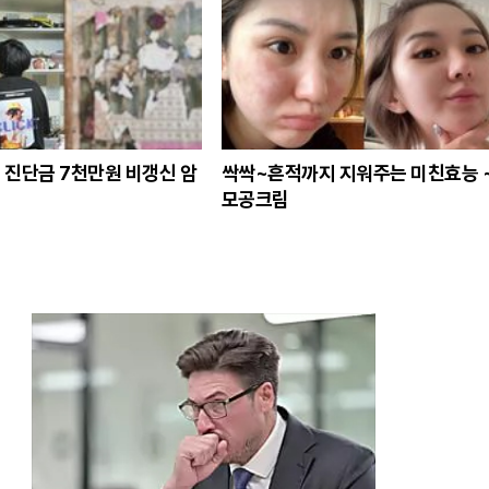
사
 진단금 7천만원 비갱신 암
싹싹~흔적까지 지워주는 미친효능 
모공크림