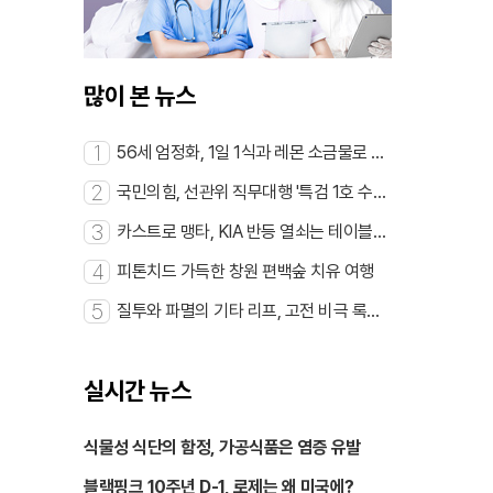
많이 본 뉴스
1
56세 엄정화, 1일 1식과 레몬 소금물로 동
안 완성
2
국민의힘, 선관위 직무대행 '특검 1호 수사'
촉구
3
카스트로 맹타, KIA 반등 열쇠는 테이블세
터
4
피톤치드 가득한 창원 편백숲 치유 여행
5
질투와 파멸의 기타 리프, 고전 비극 록으
로 부활
실시간 뉴스
식물성 식단의 함정, 가공식품은 염증 유발
블랙핑크 10주년 D-1, 로제는 왜 미국에?