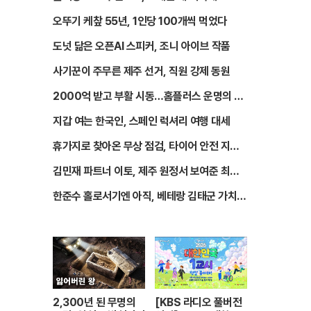
오뚜기 케챂 55년, 1인당 100개씩 먹었다
도넛 닮은 오픈AI 스피커, 조니 아이브 작품
사기꾼이 주무른 제주 선거, 직원 강제 동원
2000억 받고 부활 시동…홈플러스 운명의 한
달
지갑 여는 한국인, 스페인 럭셔리 여행 대세
휴가지로 찾아온 무상 점검, 타이어 안전 지킨
다
김민재 파트너 이토, 제주 원정서 보여준 최악
의 매너
한준수 홀로서기엔 아직, 베테랑 김태군 가치
증명
2,300년 된 무명의
[KBS 라디오 풀버전