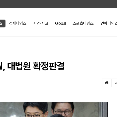
즈
경제타임즈
사건·사고
Global
스포츠타임즈
연예타임
월, 대법원 확정판결
프
린
트