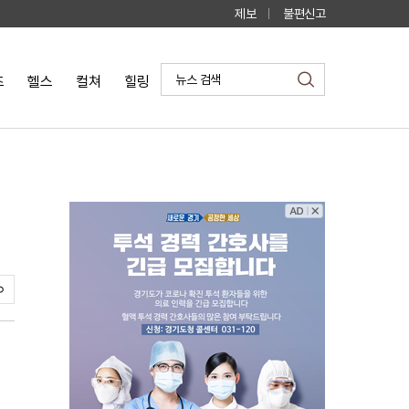
제보
불편신고
즈
헬스
컬쳐
힐링
검
색
스
크
랩