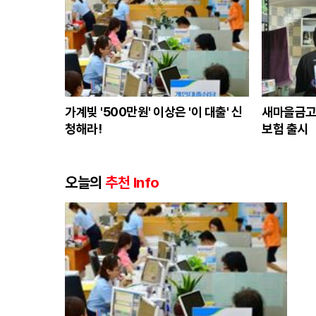
가계빚 '500만원' 이상은 '이 대출' 신
새마을금고
청해라!
보험 출시
오늘의
추천 Info