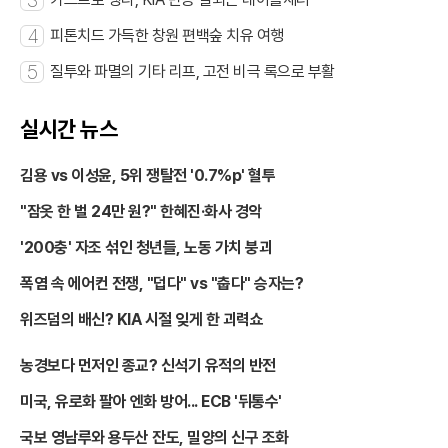
3
4
피톤치드 가득한 창원 편백숲 치유 여행
5
질투와 파멸의 기타 리프, 고전 비극 록으로 부활
실시간 뉴스
김용 vs 이성윤, 5위 쟁탈전 '0.7%p' 혈투
"잠옷 한 벌 24만 원?" 한혜진·화사 경악
'200충' 자조 섞인 청년들, 노동 가치 붕괴
폭염 속 에어컨 전쟁, "덥다" vs "춥다" 승자는?
위즈덤의 배신? KIA 시절 잊게 한 괴력쇼
농경보다 먼저인 종교? 신석기 유적의 반전
미국, 유로화 팔아 엔화 방어... ECB '뒤통수'
국보 영남루와 용두산 잔도, 밀양의 신구 조화