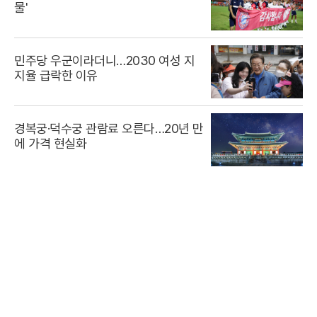
물'
민주당 우군이라더니…2030 여성 지
지율 급락한 이유
경복궁·덕수궁 관람료 오른다…20년 만
에 가격 현실화