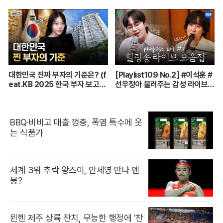
합정구대회 혼합복식 결승 (26.0
7.22 방송)
대한민국 진짜 부자의 기준은? (f
[Playlist109 No.2] #이석훈 #
eat.KB 2025 한국 부자 보고
선우정아 불러주는 감성 라이브
서)
🎶 무대 풀버전 | #이석훈 #이준
#딘딘 #선우정아 MBC26072
8방송
BBQ·비비고 매출 껑충, 폭염 특수에 웃
는 식품가
세계 3위 추락 왕즈이, 안세영 만나 멘
붕?
뮌헨 제주 상륙 잔치, 무능한 행정에 '찬