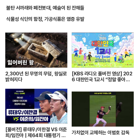
불탄 서까래와 폐전봇대, 예술이 된 잔해들
식물성 식단의 함정, 가공식품은 염증 유발
2,300년 된 무명의 무덤, 왕실로
[KBS 라디오 풀버전 영상] 202
밝혀지다
6 대한민국 1교시 “정말 좋아
해!”ㅣKBS 260420 방송
[풀버전] 류태우/이한결 VS 이준
가차없이 교체하는 이범호 감독
희/임진아 | 제64회 대통령기 종