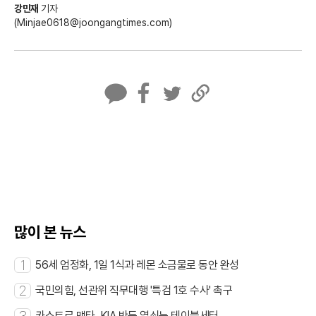
강민재
기자
(Minjae0618@joongangtimes.com)
카
페
트
U
카
이
위
R
오
스
터
L
톡
북
복
사
많이 본 뉴스
1
56세 엄정화, 1일 1식과 레몬 소금물로 동안 완성
2
국민의힘, 선관위 직무대행 '특검 1호 수사' 촉구
카스트로 맹타, KIA 반등 열쇠는 테이블세터