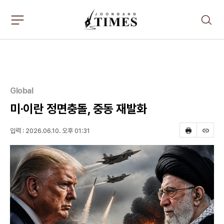
주
검
요
색
서
비
스
메
뉴
펼
Global
치
기
미·이란 정면충돌, 중동 재발화
입력 : 2026.06.10. 오후 01:31
프
스
린
크
트
랩