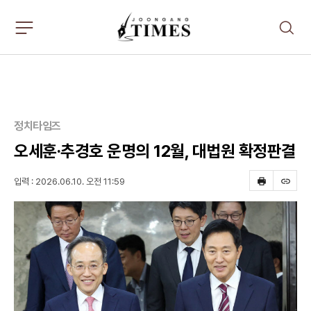
주
검
요
색
서
비
스
메
뉴
펼
정치타임즈
치
기
오세훈·추경호 운명의 12월, 대법원 확정판결
입력 : 2026.06.10. 오전 11:59
프
스
린
크
트
랩