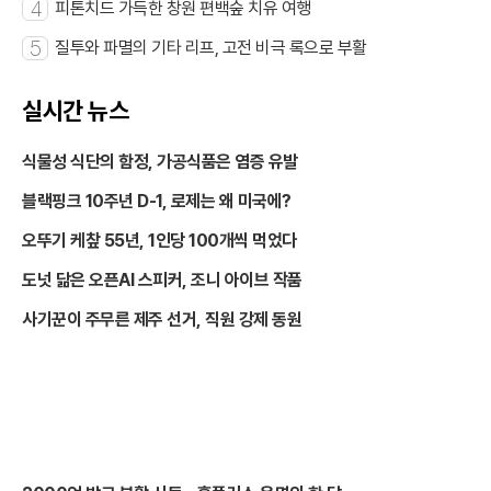
4
피톤치드 가득한 창원 편백숲 치유 여행
5
질투와 파멸의 기타 리프, 고전 비극 록으로 부활
실시간 뉴스
식물성 식단의 함정, 가공식품은 염증 유발
블랙핑크 10주년 D-1, 로제는 왜 미국에?
오뚜기 케챂 55년, 1인당 100개씩 먹었다
도넛 닮은 오픈AI 스피커, 조니 아이브 작품
사기꾼이 주무른 제주 선거, 직원 강제 동원