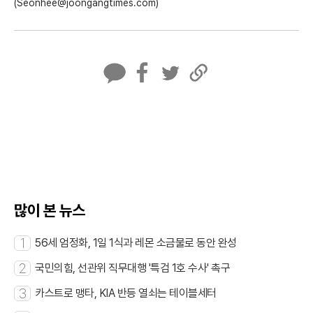
(Seonhee@joongangtimes.com)
카
페
트
U
카
이
위
R
오
스
터
L
톡
북
복
사
많이 본 뉴스
1
56세 엄정화, 1일 1식과 레몬 소금물로 동안 완성
2
국민의힘, 선관위 직무대행 '특검 1호 수사' 촉구
3
카스트로 맹타, KIA 반등 열쇠는 테이블세터