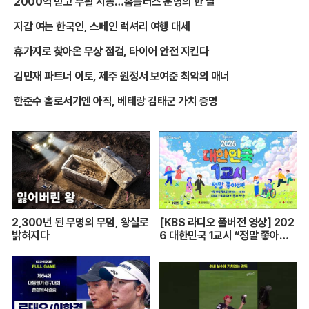
2000억 받고 부활 시동…홈플러스 운명의 한 달
지갑 여는 한국인, 스페인 럭셔리 여행 대세
휴가지로 찾아온 무상 점검, 타이어 안전 지킨다
김민재 파트너 이토, 제주 원정서 보여준 최악의 매너
한준수 홀로서기엔 아직, 베테랑 김태군 가치 증명
2,300년 된 무명의 무덤, 왕실로
[KBS 라디오 풀버전 영상] 202
밝혀지다
6 대한민국 1교시 “정말 좋아
해!”ㅣKBS 260420 방송