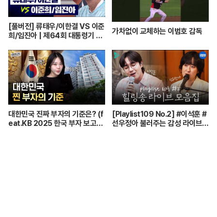
[풀버전] 류태우/이한결 VS 이준
가차없이 교체하는 이범호 감독
희/임진아 | 제64회 대통령기 종
합정구대회 혼합복식 결승 (26.0
7.22 방송)
대한민국 진짜 부자의 기준은? (f
[Playlist109 No.2] #이석훈 #
eat.KB 2025 한국 부자 보고
선우정아 불러주는 감성 라이브
서)
🎶 무대 풀버전 | #이석훈 #이준
#딘딘 #선우정아 MBC26072
8방송