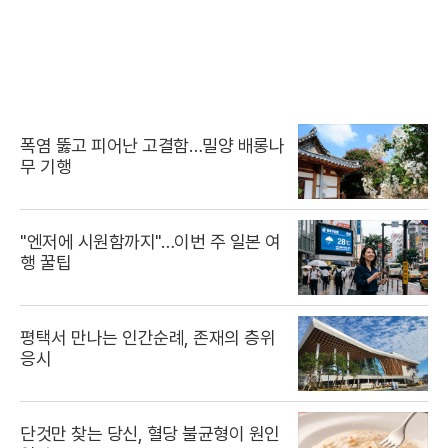
폭염 뚫고 피어난 고결함…밀양 배롱나
무 기행
"엔저에 시원함까지"…이번 주 일본 여
행 꿀팁
평택서 만나는 인간순례, 존재의 층위
응시
단것만 찾는 당신, 혈당 불균형이 원인