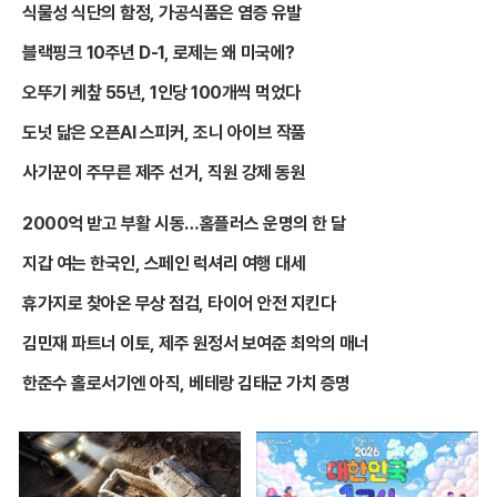
식물성 식단의 함정, 가공식품은 염증 유발
블랙핑크 10주년 D-1, 로제는 왜 미국에?
오뚜기 케챂 55년, 1인당 100개씩 먹었다
도넛 닮은 오픈AI 스피커, 조니 아이브 작품
사기꾼이 주무른 제주 선거, 직원 강제 동원
2000억 받고 부활 시동…홈플러스 운명의 한 달
지갑 여는 한국인, 스페인 럭셔리 여행 대세
휴가지로 찾아온 무상 점검, 타이어 안전 지킨다
김민재 파트너 이토, 제주 원정서 보여준 최악의 매너
한준수 홀로서기엔 아직, 베테랑 김태군 가치 증명