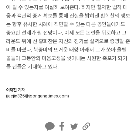
이 될 수 있는지를 여실히 보여준다. 하지만 철저한 법적 대
응과 객관적 증거 확보를 통해 진실을 밝혀낸 황희찬의 행보
는 향후 유사한 사례에 직면할 수 있는 다른 공인들에게도
중요한 선례가 될 전망이다. 이제 모든 논란을 뒤로하고 그
라운드 위에 선 황희찬은 자신의 진가를 실력으로 증명할 준
비를 마쳤다. 북중미의 뜨거운 태양 아래서 그가 쏘아 올릴
골들이 그동안의 마음고생을 씻어내는 시원한 축포가 되기
를 팬들은 기대하고 있다.
이재진
기자
(jaejin325@joongangtimes.com)
카
페
트
U