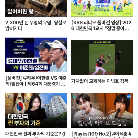
2,300년 된 무명의 무덤, 왕실로
[KBS 라디오 풀버전 영상] 202
밝혀지다
6 대한민국 1교시 “정말 좋아
해!”ㅣKBS 260420 방송
[풀버전] 류태우/이한결 VS 이준
가차없이 교체하는 이범호 감독
희/임진아 | 제64회 대통령기 종
합정구대회 혼합복식 결승 (26.0
7.22 방송)
대한민국 진짜 부자의 기준은? (f
[Playlist109 No.2] #이석훈 #