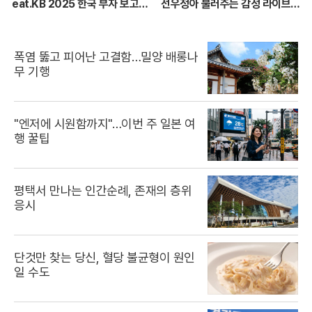
eat.KB 2025 한국 부자 보고
선우정아 불러주는 감성 라이브
서)
🎶 무대 풀버전 | #이석훈 #이준
#딘딘 #선우정아 MBC26072
8방송
폭염 뚫고 피어난 고결함…밀양 배롱나
무 기행
"엔저에 시원함까지"…이번 주 일본 여
행 꿀팁
평택서 만나는 인간순례, 존재의 층위
응시
단것만 찾는 당신, 혈당 불균형이 원인
일 수도