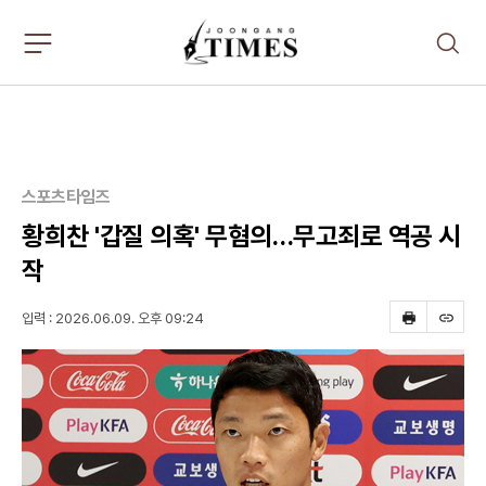
주
검
요
색
서
비
스
메
뉴
펼
스포츠타임즈
치
기
황희찬 '갑질 의혹' 무혐의…무고죄로 역공 시
작
입력 : 2026.06.09. 오후 09:24
프
스
린
크
트
랩