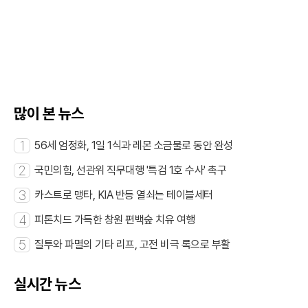
카
이
위
R
오
스
터
L
톡
북
복
사
많이 본 뉴스
1
56세 엄정화, 1일 1식과 레몬 소금물로 동안 완성
2
국민의힘, 선관위 직무대행 '특검 1호 수사' 촉구
3
카스트로 맹타, KIA 반등 열쇠는 테이블세터
4
피톤치드 가득한 창원 편백숲 치유 여행
5
질투와 파멸의 기타 리프, 고전 비극 록으로 부활
실시간 뉴스