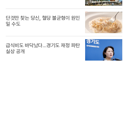
단것만 찾는 당신, 혈당 불균형이 원인
일 수도
급식비도 바닥났다…경기도 재정 파탄
실상 공개