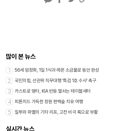
카
페
트
U
카
이
위
R
오
스
터
L
톡
북
복
사
많이 본 뉴스
1
56세 엄정화, 1일 1식과 레몬 소금물로 동안 완성
2
국민의힘, 선관위 직무대행 '특검 1호 수사' 촉구
3
카스트로 맹타, KIA 반등 열쇠는 테이블세터
4
피톤치드 가득한 창원 편백숲 치유 여행
5
질투와 파멸의 기타 리프, 고전 비극 록으로 부활
실시간 뉴스