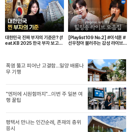
7.22 방송)
대한민국 진짜 부자의 기준은? (f
[Playlist109 No.2] #이석훈 #
eat.KB 2025 한국 부자 보고
선우정아 불러주는 감성 라이브
서)
🎶 무대 풀버전 | #이석훈 #이준
#딘딘 #선우정아 MBC26072
8방송
폭염 뚫고 피어난 고결함…밀양 배롱나
무 기행
"엔저에 시원함까지"…이번 주 일본 여
행 꿀팁
평택서 만나는 인간순례, 존재의 층위
응시