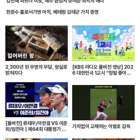
김민재 파트너 이토, 제주 원정서 보여준 최악의 매너
한준수 홀로서기엔 아직, 베테랑 김태군 가치 증명
2,300년 된 무명의 무덤, 왕실로
[KBS 라디오 풀버전 영상] 202
밝혀지다
6 대한민국 1교시 “정말 좋아
해!”ㅣKBS 260420 방송
[풀버전] 류태우/이한결 VS 이준
가차없이 교체하는 이범호 감독
희/임진아 | 제64회 대통령기 종
합정구대회 혼합복식 결승 (26.0