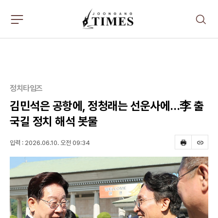
주
검
요
색
서
비
스
메
뉴
펼
정치타임즈
치
기
김민석은 공항에, 정청래는 선운사에…李 출
국길 정치 해석 봇물
입력 : 2026.06.10. 오전 09:34
프
스
린
크
트
랩