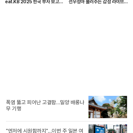
eat.KB 2025 한국 부자 보고
선우정아 불러주는 감성 라이브
서)
🎶 무대 풀버전 | #이석훈 #이준
#딘딘 #선우정아 MBC26072
8방송
폭염 뚫고 피어난 고결함…밀양 배롱나
무 기행
"엔저에 시원함까지"…이번 주 일본 여