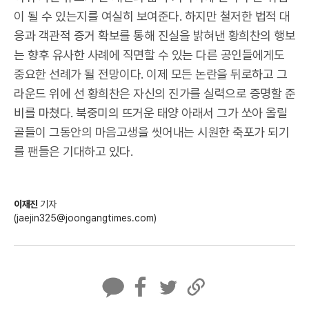
이 될 수 있는지를 여실히 보여준다. 하지만 철저한 법적 대
응과 객관적 증거 확보를 통해 진실을 밝혀낸 황희찬의 행보
는 향후 유사한 사례에 직면할 수 있는 다른 공인들에게도
중요한 선례가 될 전망이다. 이제 모든 논란을 뒤로하고 그
라운드 위에 선 황희찬은 자신의 진가를 실력으로 증명할 준
비를 마쳤다. 북중미의 뜨거운 태양 아래서 그가 쏘아 올릴
골들이 그동안의 마음고생을 씻어내는 시원한 축포가 되기
를 팬들은 기대하고 있다.
이재진
기자
(jaejin325@joongangtimes.com)
카
페
트
U