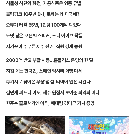
식물성 식단의 함정, 가공식품은 염증 유발
블랙핑크 10주년 D-1, 로제는 왜 미국에?
오뚜기 케챂 55년, 1인당 100개씩 먹었다
도넛 닮은 오픈AI 스피커, 조니 아이브 작품
사기꾼이 주무른 제주 선거, 직원 강제 동원
2000억 받고 부활 시동…홈플러스 운명의 한 달
지갑 여는 한국인, 스페인 럭셔리 여행 대세
휴가지로 찾아온 무상 점검, 타이어 안전 지킨다
김민재 파트너 이토, 제주 원정서 보여준 최악의 매너
한준수 홀로서기엔 아직, 베테랑 김태군 가치 증명