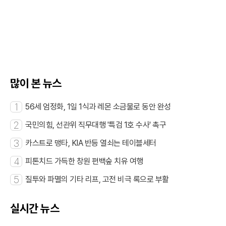
카
이
위
R
오
스
터
L
톡
북
복
사
많이 본 뉴스
1
56세 엄정화, 1일 1식과 레몬 소금물로 동안 완성
2
국민의힘, 선관위 직무대행 '특검 1호 수사' 촉구
3
카스트로 맹타, KIA 반등 열쇠는 테이블세터
4
피톤치드 가득한 창원 편백숲 치유 여행
5
질투와 파멸의 기타 리프, 고전 비극 록으로 부활
실시간 뉴스