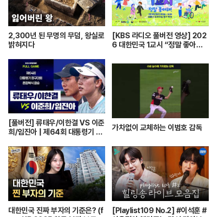
2,300년 된 무명의 무덤, 왕실로
[KBS 라디오 풀버전 영상] 202
밝혀지다
6 대한민국 1교시 “정말 좋아
해!”ㅣKBS 260420 방송
[풀버전] 류태우/이한결 VS 이준
가차없이 교체하는 이범호 감독
희/임진아 | 제64회 대통령기 종
합정구대회 혼합복식 결승 (26.0
7.22 방송)
대한민국 진짜 부자의 기준은? (f
[Playlist109 No.2] #이석훈 #