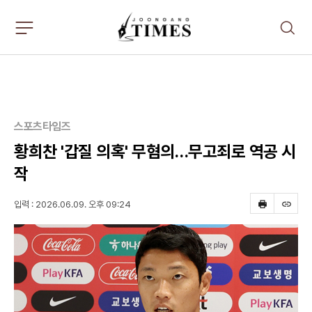
주
검
요
색
서
비
스
메
뉴
펼
스포츠타임즈
치
기
황희찬 '갑질 의혹' 무혐의…무고죄로 역공 시
작
입력 : 2026.06.09. 오후 09:24
프
스
린
크
트
랩