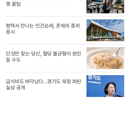
행 꿀팁
평택서 만나는 인간순례, 존재의 층위
응시
단것만 찾는 당신, 혈당 불균형이 원인
일 수도
급식비도 바닥났다…경기도 재정 파탄
실상 공개