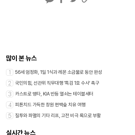
카
페
트
U
카
이
위
R
오
스
터
L
톡
북
복
사
많이 본 뉴스
1
56세 엄정화, 1일 1식과 레몬 소금물로 동안 완성
2
국민의힘, 선관위 직무대행 '특검 1호 수사' 촉구
3
카스트로 맹타, KIA 반등 열쇠는 테이블세터
4
피톤치드 가득한 창원 편백숲 치유 여행
5
질투와 파멸의 기타 리프, 고전 비극 록으로 부활
실시간 뉴스