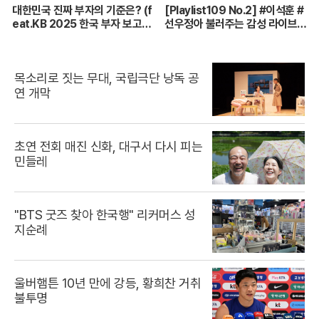
대한민국 진짜 부자의 기준은? (f
[Playlist109 No.2] #이석훈 #
eat.KB 2025 한국 부자 보고
선우정아 불러주는 감성 라이브
서)
🎶 무대 풀버전 | #이석훈 #이준
#딘딘 #선우정아 MBC26072
8방송
목소리로 짓는 무대, 국립극단 낭독 공
연 개막
초연 전회 매진 신화, 대구서 다시 피는
민들레
"BTS 굿즈 찾아 한국행" 리커머스 성
지순례
울버햄튼 10년 만에 강등, 황희찬 거취
불투명