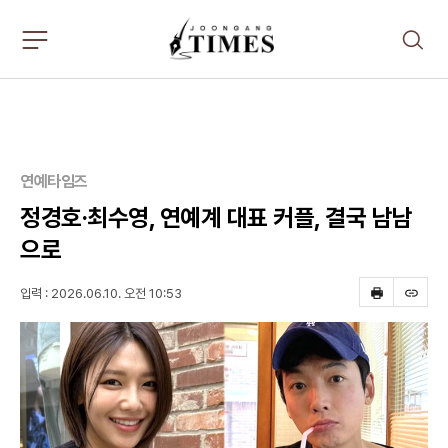
주
검
요
색
서
비
스
메
뉴
펼
연예타임즈
치
기
정경호·최수영, 연예계 대표 커플, 결국 남남
으로
입력 : 2026.06.10. 오전 10:53
프
스
린
크
트
랩