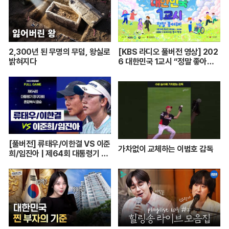
2,300년 된 무명의 무덤, 왕실로
[KBS 라디오 풀버전 영상] 202
밝혀지다
6 대한민국 1교시 “정말 좋아
해!”ㅣKBS 260420 방송
[풀버전] 류태우/이한결 VS 이준
가차없이 교체하는 이범호 감독
희/임진아 | 제64회 대통령기 종
합정구대회 혼합복식 결승 (26.0
7.22 방송)