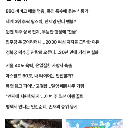
BBQ·비비고 매출 껑충, 폭염 특수에 웃는 식품가
세계 3위 추락 왕즈이, 안세영 만나 멘붕?
뮌헨 제주 상륙 잔치, 무능한 행정에 '찬물'
민주당 우군이라더니…2030 여성 지지율 급락한 이유
경복궁·덕수궁 관람료 오른다…20년 만에 가격 현실화
서울 40도 육박, 온열질환 사망자 속출
아스팔트 60도, 내 타이어는 안전할까?
폭염 뚫고 피어난 고결함…밀양 배롱나무 기행
"엔저에 시원함까지"…이번 주 일본 여행 꿀팁
평택서 만나는 인간순례, 존재의 층위 응시