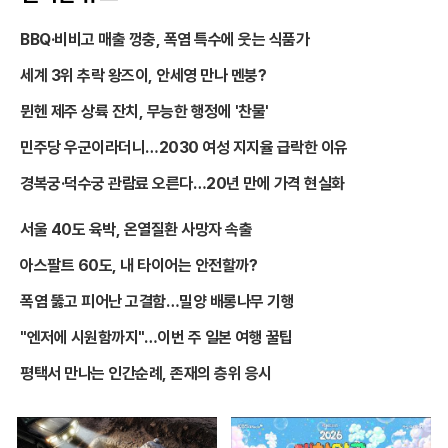
BBQ·비비고 매출 껑충, 폭염 특수에 웃는 식품가
세계 3위 추락 왕즈이, 안세영 만나 멘붕?
뮌헨 제주 상륙 잔치, 무능한 행정에 '찬물'
민주당 우군이라더니…2030 여성 지지율 급락한 이유
경복궁·덕수궁 관람료 오른다…20년 만에 가격 현실화
서울 40도 육박, 온열질환 사망자 속출
아스팔트 60도, 내 타이어는 안전할까?
폭염 뚫고 피어난 고결함…밀양 배롱나무 기행
"엔저에 시원함까지"…이번 주 일본 여행 꿀팁
평택서 만나는 인간순례, 존재의 층위 응시