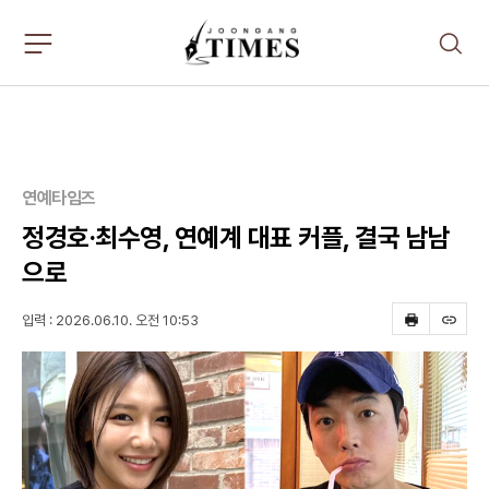
주
검
요
색
서
비
스
메
뉴
펼
연예타임즈
치
기
정경호·최수영, 연예계 대표 커플, 결국 남남
으로
입력 : 2026.06.10. 오전 10:53
프
스
린
크
트
랩