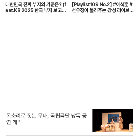
대한민국 진짜 부자의 기준은? (f
[Playlist109 No.2] #이석훈 #
eat.KB 2025 한국 부자 보고
선우정아 불러주는 감성 라이브
서)
🎶 무대 풀버전 | #이석훈 #이준
#딘딘 #선우정아 MBC26072
8방송
목소리로 짓는 무대, 국립극단 낭독 공
연 개막