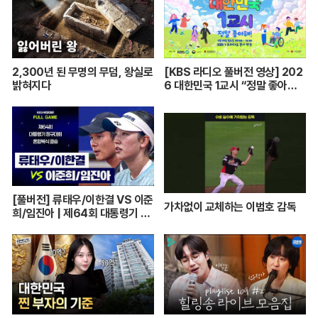
2,300년 된 무명의 무덤, 왕실로
[KBS 라디오 풀버전 영상] 202
밝혀지다
6 대한민국 1교시 “정말 좋아
해!”ㅣKBS 260420 방송
[풀버전] 류태우/이한결 VS 이준
가차없이 교체하는 이범호 감독
희/임진아 | 제64회 대통령기 종
합정구대회 혼합복식 결승 (26.0
7.22 방송)