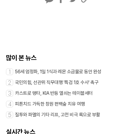
카
페
트
U
카
이
위
R
오
스
터
L
톡
북
복
사
많이 본 뉴스
1
56세 엄정화, 1일 1식과 레몬 소금물로 동안 완성
2
국민의힘, 선관위 직무대행 '특검 1호 수사' 촉구
3
카스트로 맹타, KIA 반등 열쇠는 테이블세터
4
피톤치드 가득한 창원 편백숲 치유 여행
5
질투와 파멸의 기타 리프, 고전 비극 록으로 부활
실시간 뉴스