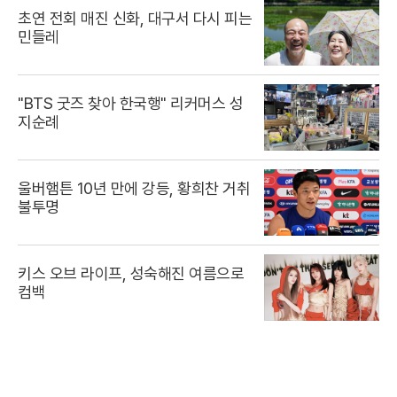
초연 전회 매진 신화, 대구서 다시 피는
민들레
"BTS 굿즈 찾아 한국행" 리커머스 성
지순례
울버햄튼 10년 만에 강등, 황희찬 거취
불투명
키스 오브 라이프, 성숙해진 여름으로
컴백