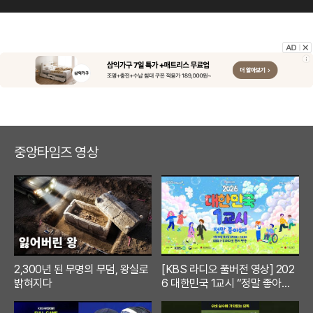
중앙타임즈 영상
2,300년 된 무명의 무덤, 왕실로
[KBS 라디오 풀버전 영상] 202
밝혀지다
6 대한민국 1교시 “정말 좋아
해!”ㅣKBS 260420 방송