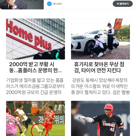
2000억 받고 부활 시
휴가지로 찾아온 무상 점
동…홈플러스 운명의 한
검, 타이어 안전 지킨다
달
기업회생 절차를 밟고 있는 홈플
강원도 동해시 망상해수욕장의
러스가 메리츠금융그룹으로부터
뜨거운 아스팔트 위로 이색적인
2000억원 규모의 긴급 운영자
풍경이 펼쳐지고 있다. 검은 멜빵
금을 확보하면서 영업 정상화에
바지를 입고 주차장을 누비는 청
다시 속도를 내고 있다. 지난달
년들, 이른바 '타이어보이'들이
전 점포 임시휴업 이후 회생계획
그 주인공이다. 이들은 야구장에
안 폐지 가능성까지 거론됐던 홈
서 맥주를 파는 비어보이처럼 피
플러스는 이번 자금 수혈을 계기
서객들의 차량 사이를 돌며 타이
로 점포 재개장과 상품 공급망 복
어 공기압과 마모 상태를 즉석에
원에 나섰다.7일 유통업계와 금
서 점검한다. 무릎을 꿇고 앉아