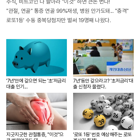
주식, 비트코인 다 팔아라 "이것" 하면 큰돈 번다!
매제가 되었지만, 이미 간편식의
활용과 향유 기회를 넓히는 정책
적인 솔루션을 제공한다. 특히 디
산을 확인하게 된다. 전시는 별도
번 행사는 유럽 명문 구단의 이름
체감할 만한 변화를 만들지 못한
품질에 만족한 소비자들이 재구
도 추진한다. 올해 유네스코 세계
지털 플랫폼인 티스테이션닷컴
"관절, 연골" 통증 연골 99%재생, 병원 안가도돼... "충격"
의 시사점이나 교훈을 강요하지
값에만 기댄 채 내실을 전혀 갖추
것이 이탈의 원인이라는 분석이
매로 이어지는 선순환 구조가 형
유산 ‘한국의 갯벌’ 2단계 확대
을 이용하면 매장을 직접 방문하
않은 채 작가가 평생에 걸쳐 완성
지 못한 '빛 좋은 개살구'에 그쳤
나온다. 젊은 여성 유권자들이 여
로또1등' 수동 중복당첨자만 벌써 19명째 나왔다.
성되었다는 분석이다. 식품업계
등재 성과를 바탕으로, 세월호 참
지 않고도 자신의 차량에 최적화
한 빛과 색의 향연을 있는 그대로
다. 수만 명의 인파가 몰리는 대
권과 강한 일체감을 갖고 있다기
관계자들은 앞으로도 차별화된
사 관련 기록을 모은 ‘단원고 4·1
된 타이어 정보를 확인하고 예약
보여주며 마무리된다.
형 이벤트를 준비하면서도 안전
보다, 정책 효능감을 기준으로 빠
조리 기술과 독창적인 메뉴 개발
6 아카이브’와 전통 조리 지식을
할 수 있어 바쁜 현대인들에게 높
관리와 미디어 대응, 티켓 운영
르게 움직이는 세대라는 해석도
을 통해 소비자들의 다양한 생활
담은 ‘수운잡방과 음식디미방’의
은 편의성을 제공하고 있다.회원
등 어느 것 하나 매끄럽게 처리하
제기된다.문제는 대응 방식이다.
방식에 맞춘 간편식 제품군을 지
세계기록유산 아시아·태평양 지
전용 서비스인 올마이티를 이용
지 못했다. 제주 축구 역사에 남
민주당 내부에서는 여성 맞춤형
속적으로 확대해 나갈 계획이라
역 목록 등재를 추진한다.오는 1
하면 더욱 꼼꼼한 무상 점검 혜택
을 소중한 기회는 주최 측의 무책
정책을 전면에 내세울 경우 ‘젠더
고 밝혔다.
2월에는 ‘한지 제작의 전통지식
을 누릴 수 있다. 전문 매장에서
임한 방관 속에 팬들의 원성과 행
갈라치기’ 논란에 휘말릴 수 있다
과 기술 및 문화적 실천’의 인류
는 타이어 마모 상태와 공기압 체
정적 혼란만이 가득한 상처뿐인
는 우려가 있다. 과거 대선 과정
무형문화유산 등재에도 도전한
크는 물론 엔진오일, 배터리, 워
기록으로 남게 됐다.
에서 여성 커뮤니티를 향한 직접
다. 한지 제작 전통을 국제사회에
셔액 등 기본적인 소모품 점검을
호소가 청년 남성층의 반발을 불
'7년'안에 갚으면 되는 '초'저금리
7년'동안 갚으라고? '초저금리'대
알리고, 한국 문화유산의 가치를
무료로 시행한다. 아울러 고가의
대출 인기...
출 신청자 몰렸다.
렀던 경험 때문이다. 이 때문에
확산하겠다는 계획이다.국민이
타이어 교체 비용 부담을 덜어주
지난해 대선에서도 민주당은 성
국가유산을 일상 속에서 더 가까
기 위해 스마트 페이를 통한 장기
별 공약보다 ‘청년’이라는 포괄적
이 접할 수 있도록 주요 사적지의
무이자 할부 혜택을 제공하며, 구
메시지를 앞세웠다.이 대통령도
녹지 공간 개방도 추진된다. 국가
매 후 1년 이내에 발생하는 예기
취임 1주년 기자회견에서 20·30
유산청은 현충사 등 주요 사적지
치 못한 파손에 대해서도 보상해
여성 지지 약화에 대해 “단정하
5곳의 녹지를 시범 개방하는 방
주는 안심 서비스를 운영해 소비
기 어렵다”며 신중한 태도를 보
안을 검토 중이다. 또 최근 해외
자들의 신뢰를 얻고 있다.평일 방
였다. 여당 일각에서는 부동산과
에서 환수한 안중근 의사의 친필
문이 어려운 직장인들을 위해 일
지긋지긋한 관절통증, "이것"으
'로또 1등' 번호 예상해주는 로또
주식시장 등 민생 문제가 해결되