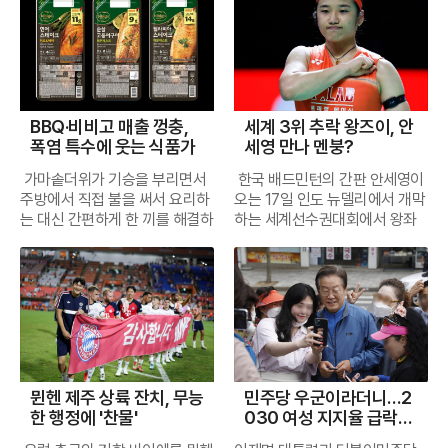
배송 차량과 피커 인력을 재정비
수많은 피서객의 공감을 얻으며
중인 이번 회고전은 작가를 수식
을 대표하는 두 해수욕장인 해운
장면은 후반 8분경 바이에른 뮌
된 셈이다.한준수의 주전 도약은
해 오프라인 영업과 함께 복원한
브랜드 신뢰도로 이어지고 있다.
하던 '금수저 화가'라는 단편적인
대와 광안리가 나란히 자리하며
헨의 후방 빌드업 과정에서 발생
KIA가 오랫동안 그려온 시나리
다는 계획이다.다만 납품업체들
백사장 입구에 설치된 '한국타이
이미지를 걷어내고, 그가 한국적
여름 피서객들을 불러 모으고 있
했다. 동료의 패스를 제대로 처리
오의 결실이다. 올해 만 27세인
의 경계심은 여전하다. 과거 미정
어 튜브숍'은 가족 단위 피서객들
유화를 구축하기 위해 쏟았던 치
다. 전통적인 강자인 해운대가 여
하지 못한 이토는 소유권을 제주
한준수는 체력적인 강점은 물론
산 대금 문제가 남아 있는 만큼
에게 인기 만점인 체험형 팝업스
열한 고뇌를 추적한다. 70년에
전히 높은 인지도를 자랑하지만,
SK의 공격수 신상은에게 내주자
투수들과의 호흡에서도 한층 성
상당수 식품업체는 선입금을 전
토어다. 오렌지와 블랙의 강렬한
걸친 방대한 화업을 연대기 순으
최근 관광객들의 실제 만족도와
이를 만회하기 위해 무리한 태클
숙한 기량을 뽐내며 벤치의 신뢰
BBQ·비비고 매출 껑충,
세계 3위 추락 왕즈이, 안
제로 제품을 공급하겠다는 입장
색상으로 꾸며진 컨테이너 부스
로 배치한 전시장에는 1930년대
감성 데이터를 분석한 결과에서
을 시도했다. 공과는 상관없이 뒤
를 얻었다. 하지만 한준수의 비중
폭염 특수에 웃는 식품가
세영 만나 멘붕?
이다. 대상과 CJ제일제당 등 일
에서는 타이어를 소재로 한 다채
초기작부터 말년의 초대형 역작
는 광안리가 해운대를 제치고 전
늦게 들어간 이토의 발은 신상은
이 커졌다고 해서 김태군의 존재
부 업체는 이미 납품을 시작했으
로운 게임이 진행된다. 거대한 타
까지 수백 점의 작품이 공개되어
국 1위 관광지로 이름을 올리는
의 정강이 부분을 강하게 가격했
감이 희미해진 것은 결코 아니다.
가마솥더위가 기승을 부리면서
한국 배드민턴의 간판 안세영이
며, 서울우유와 롯데웰푸드, 풀무
이어를 온몸으로 밀어 넘기는 '타
관람객들을 압도한다. 단순히 팔
이변을 연출했다. 이는 단순한 방
고, 피해 선수는 비명을 지르며
김태군은 49경기에서 2할 6푼
주방에서 직접 불을 써서 요리하
오는 17일 인도 뉴델리에서 개막
원, 농심, 롯데칠성음료 등도 품
이어 플립'부터 적정 공기압을 맞
자 좋은 화가의 풍경화가 아닌,
문객 수를 넘어 여행의 질과 체험
그라운드에 쓰러졌다. 자칫하면
대의 타율과 0.713의 OPS를 기
는 대신 간편하게 한 끼를 해결하
하는 세계선수권대회에서 왕좌
목과 거래 조건을 조율 중이다.
히는 타임어택 게임까지, 딱딱하
동서양의 조형 언어를 융합하려
을 중시하는 최근의 관광 트렌드
골절이나 인대 파열 등 선수 생명
록하며 공격에서도 여전히 경쟁
려는 소비자가 급격히 늘고 있다.
탈환을 위한 여정에 나선다. 이번
반면 일부 식품·주류 업체는 대금
게 느껴질 수 있는 타이어라는 소
했던 지식인 예술가의 집요한 발
가 반영된 결과로 풀이된다.광안
을 위협할 수 있는 아찔한 상황이
력을 과시하고 있다. 특히 외국인
특히 손질이 까다롭고 연기가 많
대회에서 가장 눈에 띄는 변화는
지급 상황과 회생 절차 진행을 지
재를 즐거운 놀이로 승화시켰다.
자취가 고스란히 담겼다.이대원
리가 피서객들의 마음을 사로잡
었으나 주심은 이토에게 경고 한
에이스 제임스 네일과의 찰떡궁
이 나는 생선 요리나 장시간 끓여
안세영의 오랜 숙적인 중국의 왕
켜보며 납품 여부를 검토하고 있
부스 한편에 전시된 마모 단계별
의 회화에서 가장 눈에 띄는 특징
은 비결은 낮과 밤을 가리지 않는
장을 주는 데 그쳤다. 하지만 판
합은 김태군이 가진 노련한 리드
야 하는 보양식 메뉴들이 가정간
즈이와 결승이 아닌 준결승에서
다. 업계에서는 중소 협력사까지
타이어는 홈의 깊이에 따른 위험
은 서양의 유화 물감을 사용하면
풍성한 콘텐츠에 있다. 특히 해가
정의 수위와 별개로 이토의 행동
능력을 단적으로 보여주는 사례
편식 형태로 재탄생하며 시장의
마주칠 가능성이 커졌다는 점이
포함한 미정산 규모가 2000억
성을 시각적으로 전달하며 아이
서도 동양화의 점과 선을 극대화
진 뒤 광안리 밤하늘을 화려하게
이 지닌 위험성은 경기 후 더 큰
다. 경기장 밖에서도 후배들에게
판도를 바꾸고 있다. 식품 대기업
다. 그동안 두 선수는 주요 대회
원을 넘을 수 있다는 관측도 나온
들에게는 살아있는 안전 교육의
했다는 점이다. 전시장은 작가가
수놓는 'M 드론라이트쇼'는 이제
파장을 불러일으켰다.독일 현지
쓴소리를 아끼지 않는 더그아웃
들은 전문 식당 수준의 맛을 구현
마다 결승전의 단골 손님으로 활
다.홈플러스가 점포 문을 다시 여
장이 되고 있다.체험의 즐거움은
생전에 수집했던 강화반닫이와
부산을 상징하는 대표적인 야간
매체들은 이토의 플레이를 두고
리더로서 그의 가치는 대체 불가
한 프리미엄 제품들을 앞세워 무
약하며 우승컵을 두고 다퉜으나,
는 데 성공하더라도 과제는 적지
실용적인 경품으로 이어진다. 미
나전칠기 등 전통 공예품을 작품
볼거리로 자리 잡았다. 매주 토요
뮌헨 제주 상륙 잔치, 무능
민주당 우군이라더니…2
'터무니없는 파울'이라며 일제히
능에 가깝다.김태군의 중요성은
더위에 지친 홈쿡족의 지갑을 공
최근 세계 랭킹의 지각변동이 일
않다. 대형마트 업황이 온라인 쇼
션을 완수한 방문객에게는 타이
과 나란히 배치해 그의 독특한 기
일마다 천여 대의 드론이 펼치는
한 행정에 '찬물'
030 여성 지지율 급락한
포화를 퍼부었다. 독일 언론 스폭
그가 잠시 자리를 비웠던 부상 공
략하는 데 성공했다. 이러한 흐름
어나면서 예상보다 이른 시점에
핑 확대와 소비 침체로 구조적 한
어 마모도를 직접 측정할 수 있는
법이 어디서 기원했는지를 시각
환상적인 군무는 관람객들에게
이유
스는 프리시즌 경기에서 전혀 불
백기에 더욱 명확히 드러났다. 한
은 단순한 편의를 넘어 건강과 미
진검승부를 펼치게 됐다.이러한