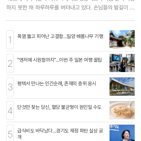
하지 못한 채 하루하루를 버텨내고 있다. 손님들의 발길이 끊
겨 하루 매출이 불과 몇천 원에 그치는 상황이 반복되면서, 아
르바이트생 고용은커녕 본인의 인건비조차 건지지 못하는 영
세 사업자들이 속출하고 있는 실정이다.상인들은 치솟는 전기
폭염 뚫고 피어난 고결함…밀양 배롱나무 기행
1
요금과 물가 탓에 폭염보
"엔저에 시원함까지"…이번 주 일본 여행 꿀팁
2
평택서 만나는 인간순례, 존재의 층위 응시
3
단것만 찾는 당신, 혈당 불균형이 원인일 수도
4
급식비도 바닥났다…경기도 재정 파탄 실상 공
5
개