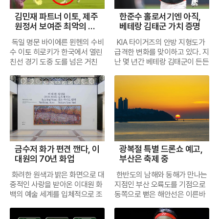
융권에 따르면 홈플러스는 이날
숙련된 솜씨로 공기압을 측정하
김민재 파트너 이토, 제주
한준수 홀로서기엔 아직,
부터 주요 점포 67곳을 대상으로
고 부족한 부분을 채워주는 데 걸
원정서 보여준 최악의 매
베테랑 김태군 가치 증명
가오픈에 들어가고, 오는 13일
리는 시간은 단 5분 내외다. 소비
너
정식 영업을 재개할 예정이다. 지
자가 정비소를 찾아오길 기다리
독일 명문 바이에른 뮌헨의 수비
KIA 타이거즈의 안방 지형도가
난달 13일 전 점포 문을 닫은 지
는 대신, 브랜드가 직접 고객의
수 이토 히로키가 한국에서 열린
급격한 변화를 맞이하고 있다. 지
22일 만이다. 앞서 홈플러스는
휴가지로 찾아가 안전이라는 가
친선 경기 도중 도를 넘은 거친
난 몇 년간 베테랑 김태군이 든든
서울회생법원의 허가를 받아 메
치를 선물하는 이색적인 광경이
플레이로 국제적인 비난의 중심
하게 지켜온 홈플레이트의 주인
리츠증권·메리츠캐피탈·메리츠
다.한국타이어가 기획한 이번 캠
에 섰다. 지난 4일 제주월드컵경
자리가 이제는 차세대 주전으로
화재 등 메리츠금융 계열사로부
페인은 단순한 홍보를 넘어 운전
기장에서 펼쳐진 제주SK FC와
낙점된 한준수에게로 무게추가
터 2000억원의 DIP 자금을 최
자가 타이어 관리의 중요성을 스
의 '아우디 풋볼 서밋 2026'에 선
기우는 모양새다. 기록이 이를 증
종 수령했다. DIP는 회생기업이
스로 체감하게 하는 데 목적이 있
발 출전한 이토는 경기 내내 불안
명한다. 8월 6일 기준 한준수는
영업을 지속하기 위해 법원 관리
다. 장거리 운전이 잦은 휴가철은
한 모습을 보이더니 결국 상대 선
581이닝의 수비를 소화하며 팀
아래 조달하는 운영자금이다.홈
타이어 점검이 가장 필요한 시기
수에게 치명적인 부상을 입힐 뻔
내 포수 중 가장 많은 시간을 안
플러스는 확보한 자금을 우선 협
지만, 정작 피서지에서는 이를 잊
한 장면을 연출했다. 프리시즌 투
방에서 보냈다. 부상 여파가 있었
력업체 대금 지급과 상품 매입에
기 쉽다는 점을 정확히 파고들었
금수저 화가 편견 깬다, 이
광복절 특별 드론쇼 예고,
어의 목적이 선수들의 컨디션 점
다고는 하나 김태군의 수비 이닝
투입하고 있다. 지난 4일부터 전
다. 실제로 현장에서 점검을 받은
대원의 70년 화업
부산은 축제 중
검과 팬 서비스에 있다는 점을 고
이 254.2이닝에 그친 점을 고려
점포에 인력을 배치해 매대 정비
운전자들은 육안으로는 확인하
려할 때, 이토가 보여준 무모한
하면, 이범호 감독의 포수 운용
와 재고 점검, 신규 상품 진열 작
기 어려운 편마모나 공기압 부족
화려한 원색과 밝은 화면으로 대
한반도의 남해와 동해가 만나는
태클은 프로 선수로서의 기본 자
철학이 본격적인 세대교체 궤도
업을 진행했으며, 중단됐던 신선
현상을 발견하고는 정기 점검의
중적인 사랑을 받아온 이대원 화
지점인 부산 오륙도를 기점으로
질마저 의심케 했다. 현장을 찾은
에 진입했음을 알 수 있다. 젊은
식품과 유제품, 가공식품 공급도
필요성을 절감하고 있다. 안전한
백의 예술 세계를 입체적으로 조
동쪽으로 뻗은 해안선은 이른바
국내 팬들은 물론 경기를 지켜본
포수의 성장을 위해 베테랑이 시
순차적으로 재개하고 있다. 매장
이동은 일상의 작은 실천에서 시
명하는 자리가 마련되었다. 국립
'동부산'이라 불리는 황금 관광
전 세계 축구 관계자들 사이에서
간을 벌어주던 단계를 지나 이제
기반 당일배송 등 온라인 사업도
작된다는 메시지가 현장을 찾은
현대미술관 덕수궁관에서 진행
벨트를 형성한다. 이곳에는 한국
도 비판의 목소리가 높다.논란의
는 실전에서의 비중 자체가 역전