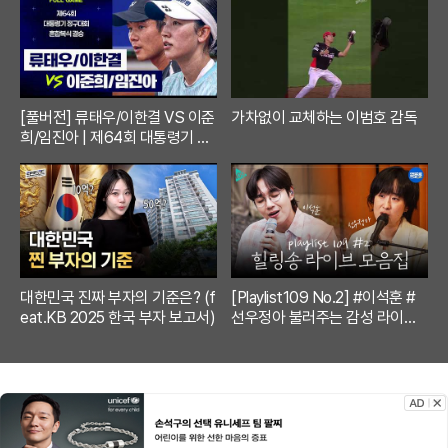
[풀버전] 류태우/이한결 VS 이준
가차없이 교체하는 이범호 감독
희/임진아 | 제64회 대통령기 종
합정구대회 혼합복식 결승 (26.0
7.22 방송)
대한민국 진짜 부자의 기준은? (f
[Playlist109 No.2] #이석훈 #
eat.KB 2025 한국 부자 보고서)
선우정아 불러주는 감성 라이브
🎶 무대 풀버전 | #이석훈 #이준
#딘딘 #선우정아 MBC260728
방송