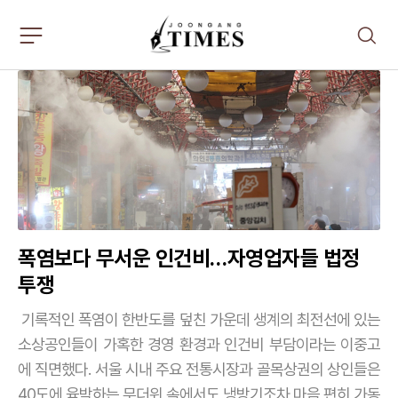
주
검
요
색
서
비
스
메
뉴
펼
치
기
폭염보다 무서운 인건비…자영업자들 법정
투쟁
기록적인 폭염이 한반도를 덮친 가운데 생계의 최전선에 있는
소상공인들이 가혹한 경영 환경과 인건비 부담이라는 이중고
에 직면했다. 서울 시내 주요 전통시장과 골목상권의 상인들은
40도에 육박하는 무더위 속에서도 냉방기조차 마음 편히 가동