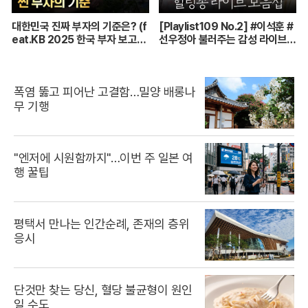
대한민국 진짜 부자의 기준은? (f
[Playlist109 No.2] #이석훈 #
eat.KB 2025 한국 부자 보고
선우정아 불러주는 감성 라이브
서)
🎶 무대 풀버전 | #이석훈 #이준
#딘딘 #선우정아 MBC26072
8방송
폭염 뚫고 피어난 고결함…밀양 배롱나
무 기행
"엔저에 시원함까지"…이번 주 일본 여
행 꿀팁
평택서 만나는 인간순례, 존재의 층위
응시
단것만 찾는 당신, 혈당 불균형이 원인
일 수도