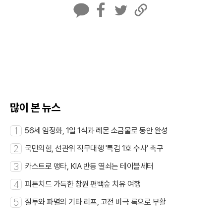
카
페
트
U
카
이
위
R
오
스
터
L
톡
북
복
사
많이 본 뉴스
1
56세 엄정화, 1일 1식과 레몬 소금물로 동안 완성
2
국민의힘, 선관위 직무대행 '특검 1호 수사' 촉구
3
카스트로 맹타, KIA 반등 열쇠는 테이블세터
4
피톤치드 가득한 창원 편백숲 치유 여행
5
질투와 파멸의 기타 리프, 고전 비극 록으로 부활