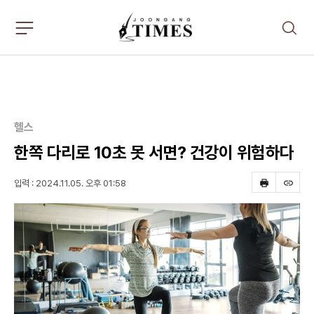
주
검
요
색
서
비
스
메
뉴
펼
헬스
치
기
한쪽 다리로 10초 못 서면? 건강이 위험하다
입력 : 2024.11.05. 오후 01:58
프
스
린
크
트
랩