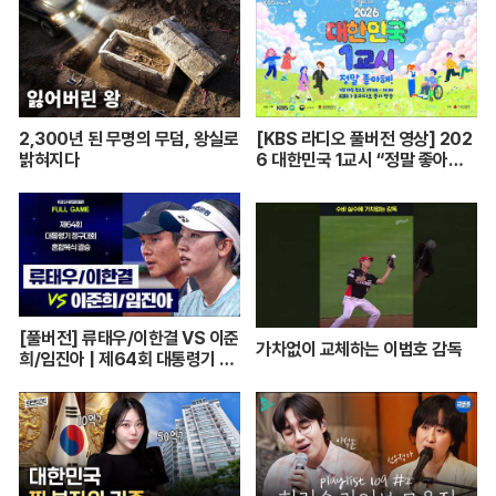
2,300년 된 무명의 무덤, 왕실로
[KBS 라디오 풀버전 영상] 202
밝혀지다
6 대한민국 1교시 “정말 좋아
해!”ㅣKBS 260420 방송
[풀버전] 류태우/이한결 VS 이준
가차없이 교체하는 이범호 감독
희/임진아 | 제64회 대통령기 종
합정구대회 혼합복식 결승 (26.0
7.22 방송)